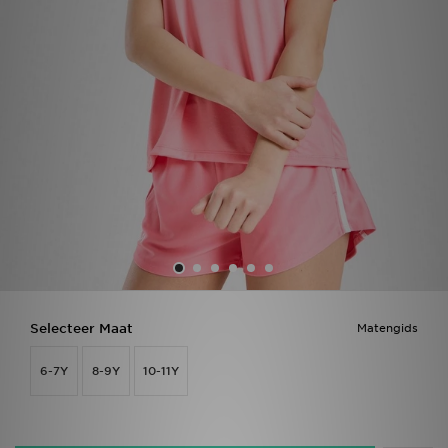
Vind een winkel
Bestelling traceren
Mijn JD
Klantenservice
Download de app
Wie wij zijn
Selecteer Maat
Matengids
6-7Y
8-9Y
10-11Y