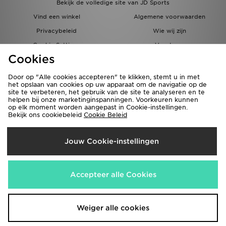
Bekijk de volledige site van JD Sports
Vind een winkel
Algemene voorwaarden
Privacybeleid
Wie wij zijn
Cookie Settings
Vacatures
Cookies
Bestellingen en Levering
Partnerprogramma
Door op "Alle cookies accepteren" te klikken, stemt u in met
het opslaan van cookies op uw apparaat om de navigatie op de
site te verbeteren, het gebruik van de site te analyseren en te
helpen bij onze marketinginspanningen. Voorkeuren kunnen
op elk moment worden aangepast in Cookie-instellingen.
Bekijk ons cookiebeleid
Cookie Beleid
Verzenden Naar
Jouw Cookie-instellingen
België
Wij accepteren de volgende betaalmethoden
Accepteer alle Cookies
Bezoek onze bedrijfswebsite
www.jdplc.com
Weiger alle cookies
Copyright © 2026 JD Sports Fashion Plc, Alle rechten voorbehouden.