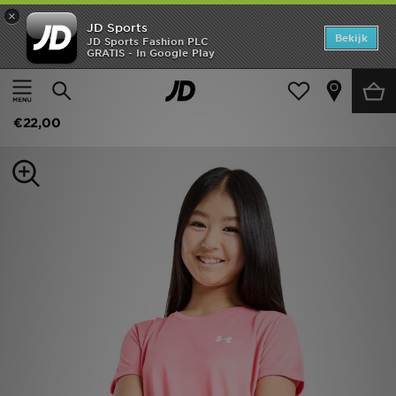
×
JD Sports
Home
Bekijk
JD Sports Fashion PLC
GRATIS - In Google Play
Thuis
Kids
Junior Kleding (8-15 jaar)
Offers
Under Armour Girls' Tech T-Shirt Junior
New In
€22,00
Heren
Dames
Kids
Collecties
Voetbal
Sports
Merken