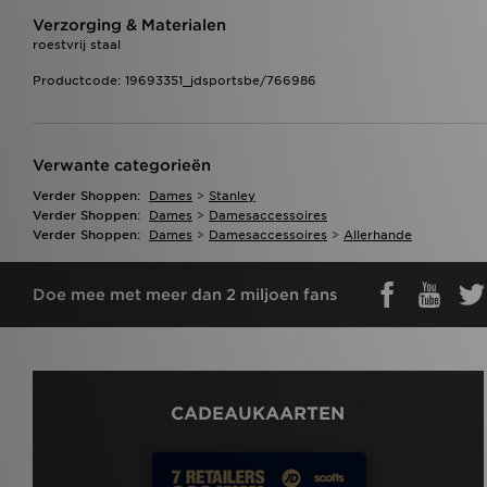
Verzorging & Materialen
roestvrij staal
Productcode: 19693351_jdsportsbe/766986
Verwante categorieën
Verder Shoppen:
Dames
>
Stanley
Verder Shoppen:
Dames
>
Damesaccessoires
Verder Shoppen:
Dames
>
Damesaccessoires
>
Allerhande
Doe mee met meer dan 2 miljoen fans
CADEAUKAARTEN