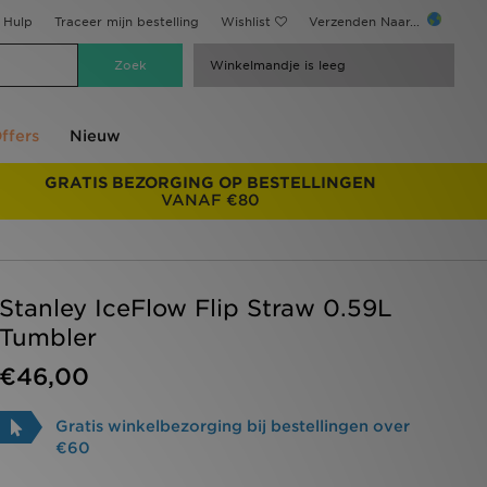
Hulp
Traceer mijn bestelling
Wishlist
Verzenden Naar...
Winkelmandje is leeg
ffers
Nieuw
GRATIS BEZORGING OP BESTELLINGEN
VANAF €80
Stanley IceFlow Flip Straw 0.59L
Tumbler
€46,00
Gratis winkelbezorging bij bestellingen over
€60