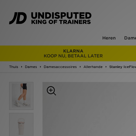
Heren
Dam
KLARNA
KOOP NU, BETAAL LATER
Thuis
Dames
Damesaccessoires
Allerhande
Stanley IceFlo