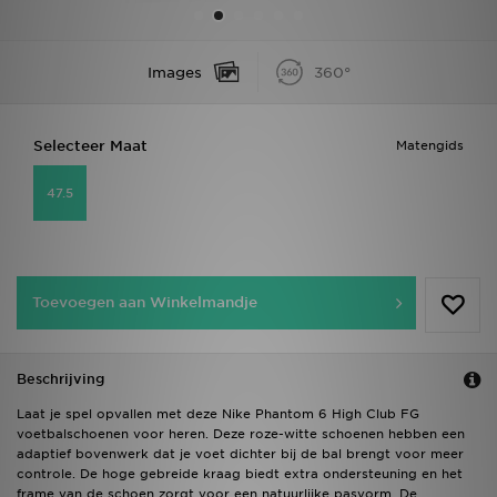
Vind een winkel
Images
360°
Bestelling traceren
Selecteer Maat
Matengids
Mijn JD
47.5
Klantenservice
Download de app
Toevoegen aan Winkelmandje
Wie wij zijn
Beschrijving
Laat je spel opvallen met deze Nike Phantom 6 High Club FG
voetbalschoenen voor heren. Deze roze-witte schoenen hebben een
adaptief bovenwerk dat je voet dichter bij de bal brengt voor meer
controle. De hoge gebreide kraag biedt extra ondersteuning en het
frame van de schoen zorgt voor een natuurlijke pasvorm. De