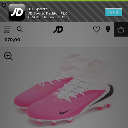
×
JD Sports
Home
Bekijk
JD Sports Fashion PLC
GRATIS - In Google Play
Thuis
Heren
Herenschoenen
Voetbalschoenen
Offers
Nike Phantom 6 High Club FG
New In
€70,00
Heren
Dames
Kids
Collecties
Voetbal
Sports
Merken