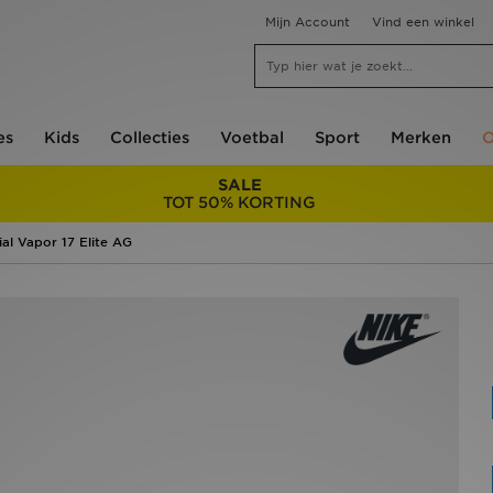
Mijn Account
Vind een winkel
es
Kids
Collecties
Voetbal
Sport
Merken
O
SALE
TOT 50% KORTING
al Vapor 17 Elite AG