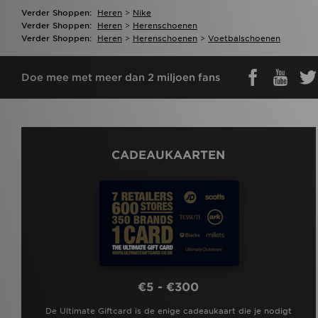
Verder Shoppen:
Heren
>
Nike
Verder Shoppen:
Heren
>
Herenschoenen
Verder Shoppen:
Heren
>
Herenschoenen
>
Voetbalschoenen
Doe mee met meer dan 2 miljoen fans
CADEAUKAARTEN
€5 - €300
De Ultimate Giftcard is de enige cadeaukaart die je nodigt