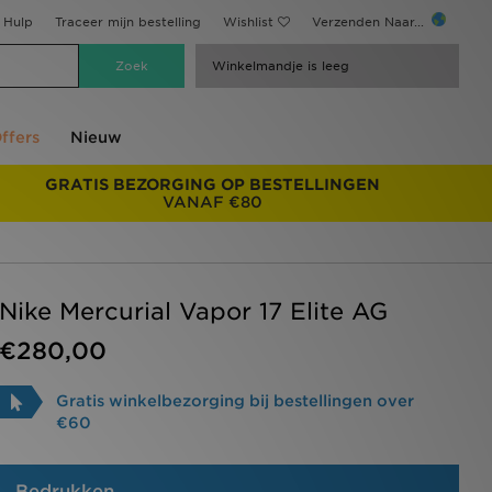
Hulp
Traceer mijn bestelling
Wishlist
Verzenden Naar...
Winkelmandje is leeg
ffers
Nieuw
GRATIS BEZORGING OP BESTELLINGEN
VANAF €80
Nike Mercurial Vapor 17 Elite AG
€280,00
Gratis winkelbezorging bij bestellingen over
€60
Bedrukken