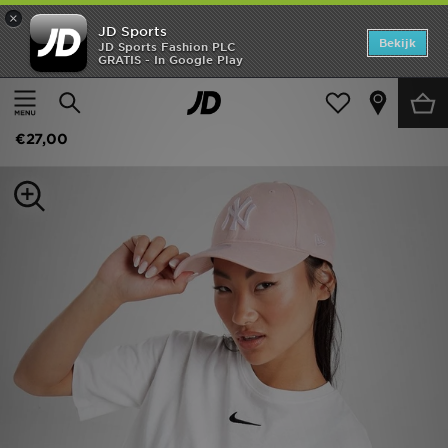
×
JD Sports
Home
Bekijk
JD Sports Fashion PLC
GRATIS - In Google Play
Thuis
Dames
Damesaccessoires
Petten
Offers
New Era MLB New York Yankees 9FORTY Cap
New In
€27,00
Heren
Dames
Kids
Collecties
Voetbal
Sports
Merken