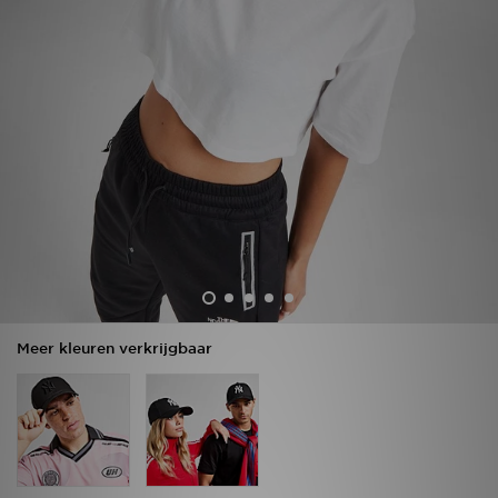
Vind een winkel
Bestelling traceren
Mijn JD
Klantenservice
Download de app
Wie wij zijn
Meer kleuren verkrijgbaar