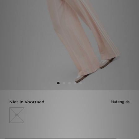
Vind een winkel
Bestelling traceren
Mijn JD
Klantenservice
Download de app
Wie wij zijn
Niet in Voorraad
Matengids
XS