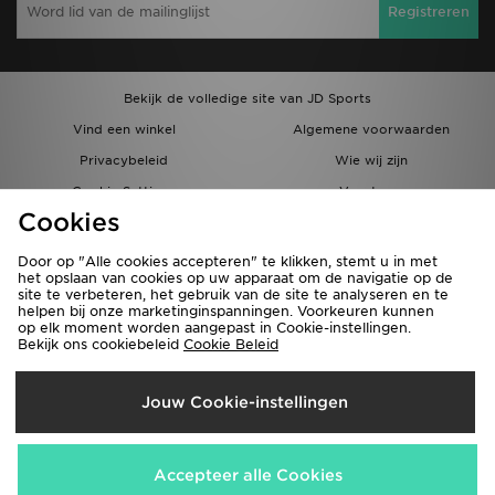
Registreren
Bekijk de volledige site van JD Sports
Vind een winkel
Algemene voorwaarden
Privacybeleid
Wie wij zijn
Cookie Settings
Vacatures
Cookies
Bestellingen en Levering
Partnerprogramma
Door op "Alle cookies accepteren" te klikken, stemt u in met
het opslaan van cookies op uw apparaat om de navigatie op de
site te verbeteren, het gebruik van de site te analyseren en te
helpen bij onze marketinginspanningen. Voorkeuren kunnen
op elk moment worden aangepast in Cookie-instellingen.
Bekijk ons cookiebeleid
Cookie Beleid
Verzenden Naar
Jouw Cookie-instellingen
België
Wij accepteren de volgende betaalmethoden
Accepteer alle Cookies