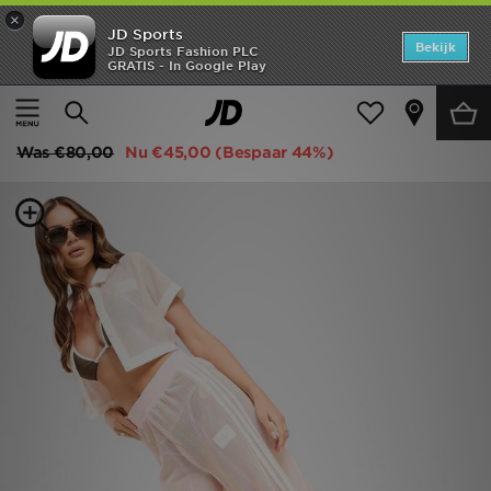
×
JD Sports
Home
Bekijk
JD Sports Fashion PLC
GRATIS - In Google Play
Thuis
Dames
Dameskleding
Joggingbroeken
Offers
adidas Originals Crochet Track Pants
New In
Was
€80,00
Nu
€45,00
(Bespaar 44%)
Heren
Dames
Kids
Collecties
Voetbal
Sports
Merken