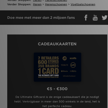
Verder Shoppen:
Heren
>
Herenschoenen
>
Voetbalschoenen
Doe mee met meer dan 2 miljoen fans
CADEAUKAARTEN
€5 - €300
De Ultimate Giftcard is de enige cadeaukaart die je nodigt
hebt. Verkrijgbaar in meer dan 500 winkels in de land, het is
het perfecte cadeau.