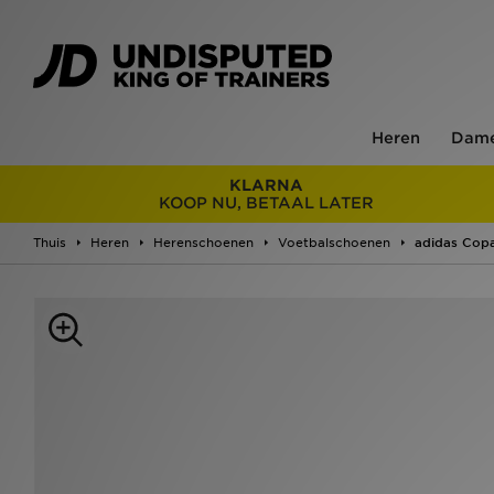
Heren
Dam
KLARNA
KOOP NU, BETAAL LATER
Thuis
Heren
Herenschoenen
Voetbalschoenen
adidas Copa