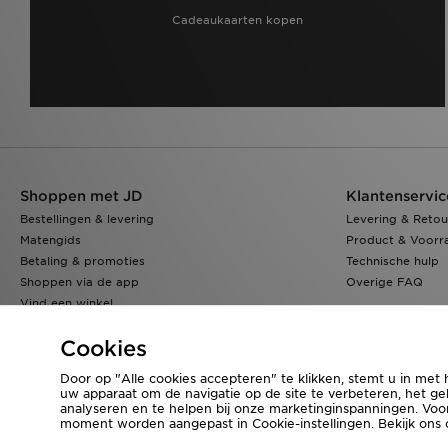
Cadeaukaarten kopen
Shoppen met JD
Klantenservic
Bestellingen & levering
Levering & Retou
Matengids
Product & Voorr
Betaling & promoties
Technische hulp
Shoppen via de app
Overige FAQ
Vind een winkel
Klarna
Cookies
Door op "Alle cookies accepteren" te klikken, stemt u in met 
uw apparaat om de navigatie op de site te verbeteren, het geb
Bezoek onze bedrijfswebsite
www.jdplc.com
analyseren en te helpen bij onze marketinginspanningen. Vo
moment worden aangepast in Cookie-instellingen. Bekijk ons
Copyright © 2026 JD Sports Fashion Plc, Alle rechten voorbehouden.