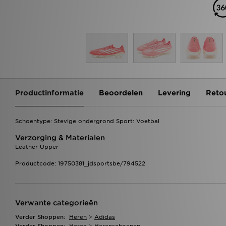
Productinformatie
Beoordelen
Levering
Reto
Schoentype: Stevige ondergrond Sport: Voetbal
Verzorging & Materialen
Leather Upper
Productcode: 19750381_jdsportsbe/794522
Verwante categorieën
Verder Shoppen:
Heren
>
Adidas
Verder Shoppen:
Heren
>
Herenschoenen