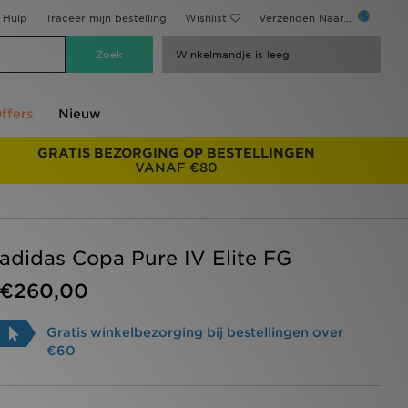
Hulp
Traceer mijn bestelling
Wishlist
Verzenden Naar...
Winkelmandje is leeg
ffers
Nieuw
GRATIS BEZORGING OP BESTELLINGEN
VANAF €80
adidas Copa Pure IV Elite FG
€260,00
Gratis winkelbezorging bij bestellingen over
€60