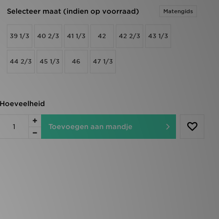
Selecteer maat (indien op voorraad)
Matengids
39 1/3
40 2/3
41 1/3
42
42 2/3
43 1/3
44 2/3
45 1/3
46
47 1/3
Hoeveelheid
Toevoegen aan mandje