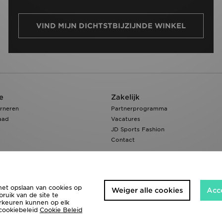
VIND MIJN DICHTSTBIJZIJNDE WINKEL
e
Zakelijk
rneren
Partnerprogramma
aad
Vacatures
JD Sports Fashion
Contact
het opslaan van cookies op
Weiger alle cookies
Acc
ruik van de site te
orkeuren kunnen op elk
 cookiebeleid
Cookie Beleid