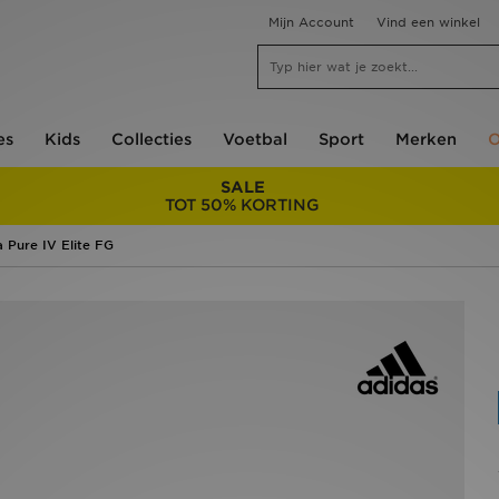
Mijn Account
Vind een winkel
es
Kids
Collecties
Voetbal
Sport
Merken
O
SALE
TOT 50% KORTING
 Pure IV Elite FG