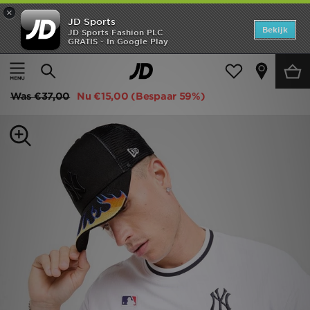
×
JD Sports
Home
Bekijk
JD Sports Fashion PLC
GRATIS - In Google Play
Thuis
Dames
Damesaccessoires
Petten
Offers
New Era MLB New York Yankees Trucker Flame Cap
New In
Was
€37,00
Nu
€15,00
(Bespaar 59%)
Heren
Dames
Kids
Collecties
Voetbal
Sports
Merken