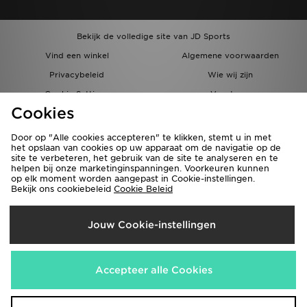
Bekijk de volledige site van JD Sports
Vind een winkel
Algemene voorwaarden
Privacybeleid
Wie wij zijn
Cookie Settings
Vacatures
Cookies
Bestellingen en Levering
Partnerprogramma
Door op "Alle cookies accepteren" te klikken, stemt u in met
het opslaan van cookies op uw apparaat om de navigatie op de
site te verbeteren, het gebruik van de site te analyseren en te
helpen bij onze marketinginspanningen. Voorkeuren kunnen
op elk moment worden aangepast in Cookie-instellingen.
Bekijk ons cookiebeleid
Cookie Beleid
Verzenden Naar
Jouw Cookie-instellingen
België
Wij accepteren de volgende betaalmethoden
Accepteer alle Cookies