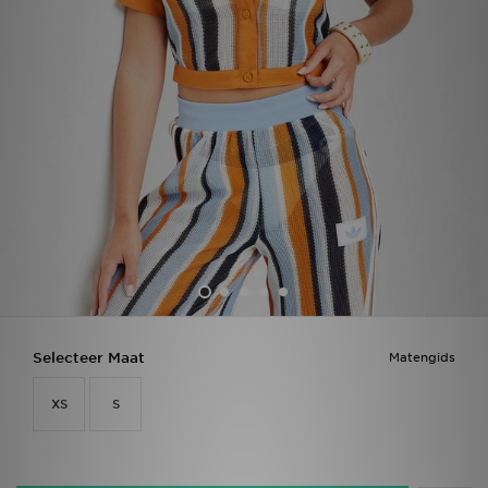
Vind een winkel
Bestelling traceren
Mijn JD
Klantenservice
Download de app
Wie wij zijn
Selecteer Maat
Matengids
XS
S