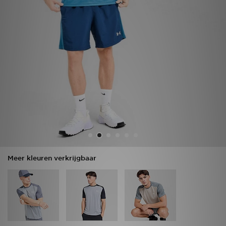
Vind een winkel
Bestelling traceren
Mijn JD
Klantenservice
Download de app
Wie wij zijn
Meer kleuren verkrijgbaar