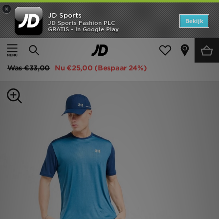
×
JD Sports
Home
Bekijk
JD Sports Fashion PLC
GRATIS - In Google Play
Thuis
Heren
Herenkleding
Sportkleding
Offers
Under Armour Tech Grid T-Shirt
New In
Was
€33,00
Nu
€25,00
(Bespaar 24%)
Heren
Dames
Kids
Collecties
Voetbal
Sports
Merken