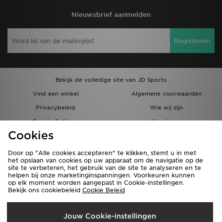
Nieuwsbrief aanmelden
Registreren
Bekijk de volledige site van JD Sports
Vind een winkel
Algemene voorwaarden
Privacybeleid
Wie wij zijn
Cookie Settings
Vacatures
Cookies
Bestellingen en Levering
Partnerprogramma
Door op "Alle cookies accepteren" te klikken, stemt u in met
het opslaan van cookies op uw apparaat om de navigatie op de
site te verbeteren, het gebruik van de site te analyseren en te
helpen bij onze marketinginspanningen. Voorkeuren kunnen
op elk moment worden aangepast in Cookie-instellingen.
Bekijk ons cookiebeleid
Cookie Beleid
Verzenden Naar
Jouw Cookie-instellingen
België