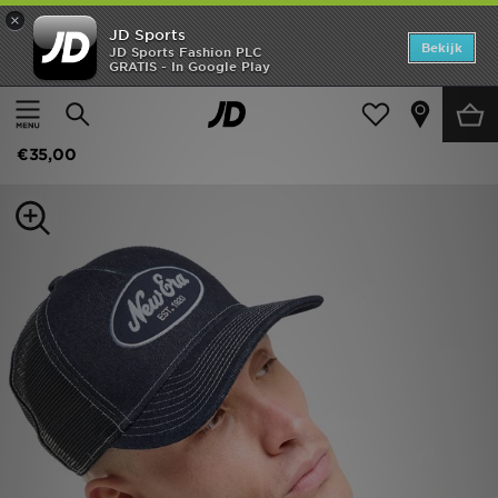
×
JD Sports
Home
Bekijk
JD Sports Fashion PLC
GRATIS - In Google Play
Thuis
Dames
Damesaccessoires
Petten
Offers
New Era Denim A-Frame 9FORTY Trucker Cap
New In
€35,00
Heren
Dames
Kids
Collecties
Voetbal
Sports
Merken