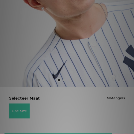
Vind een winkel
Bestelling traceren
Mijn JD
Klantenservice
Download de app
Wie wij zijn
Selecteer Maat
Matengids
One Size