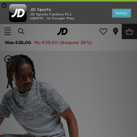
×
JD Sports
Home
Bekijk
JD Sports Fashion PLC
GRATIS - In Google Play
Thuis
Heren
Herenkleding
Sportkleding
Offers
Under Armour Woven Camo Shorts
New In
Was
€35,00
Nu
€25,00
(Bespaar 29%)
Heren
Dames
Kids
Collecties
Voetbal
Sports
Merken