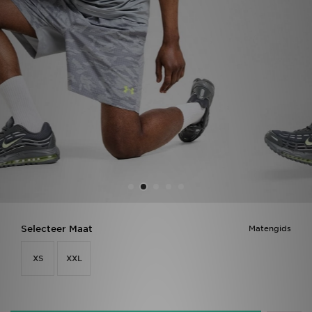
Vind een winkel
Bestelling traceren
Mijn JD
Klantenservice
Download de app
Wie wij zijn
Selecteer Maat
Matengids
XS
XXL