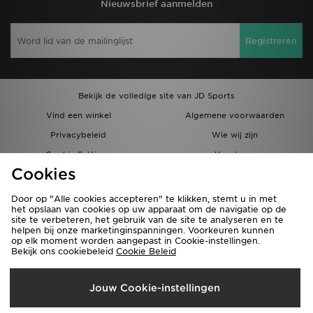
Nieuwsbrief aanmelden
Registreren
Bekijk de volledige site van JD Sports
Vind een winkel
Algemene voorwaarden
Privacybeleid
Wie wij zijn
Cookie Settings
Vacatures
Cookies
Bestellingen en Levering
Partnerprogramma
Door op "Alle cookies accepteren" te klikken, stemt u in met
het opslaan van cookies op uw apparaat om de navigatie op de
site te verbeteren, het gebruik van de site te analyseren en te
helpen bij onze marketinginspanningen. Voorkeuren kunnen
op elk moment worden aangepast in Cookie-instellingen.
Bekijk ons cookiebeleid
Cookie Beleid
Verzenden Naar
Jouw Cookie-instellingen
België