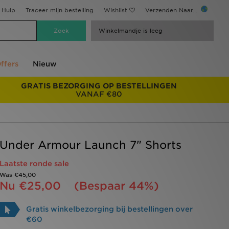
Hulp
Traceer mijn bestelling
Wishlist
Verzenden Naar...
Winkelmandje is leeg
ffers
Nieuw
GRATIS BEZORGING OP BESTELLINGEN
VANAF €80
Under Armour Launch 7" Shorts
Laatste ronde sale
Was
€45,00
Nu
€25,00
(Bespaar 44%)
Gratis winkelbezorging bij bestellingen over
€60