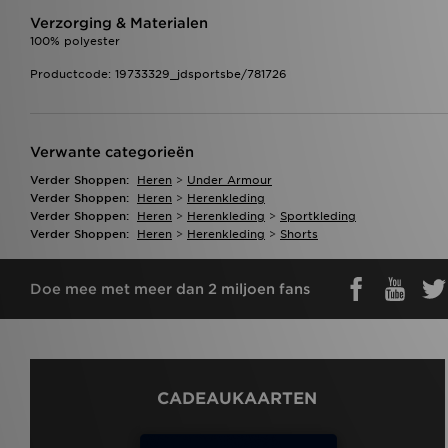
Verzorging & Materialen
100% polyester
Productcode: 19733329_jdsportsbe/781726
Verwante categorieën
Verder Shoppen:
Heren
>
Under Armour
Verder Shoppen:
Heren
>
Herenkleding
Verder Shoppen:
Heren
>
Herenkleding
>
Sportkleding
Verder Shoppen:
Heren
>
Herenkleding
>
Shorts
Doe mee met meer dan 2 miljoen fans
CADEAUKAARTEN