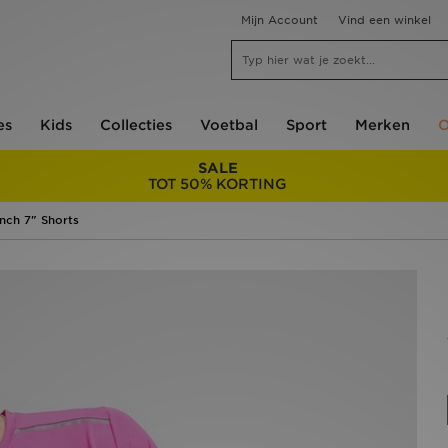
Mijn Account
Vind een winkel
es
Kids
Collecties
Voetbal
Sport
Merken
O
SALE
TOT 50% KORTING
nch 7" Shorts