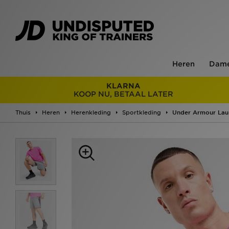
Heren
Dam
KLARNA
KOOP NU, BETAAL LATER
Thuis
Heren
Herenkleding
Sportkleding
Under Armour Lau