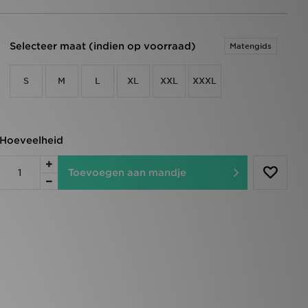
Selecteer maat (indien op voorraad)
Matengids
S
M
L
XL
XXL
XXXL
Hoeveelheid
Toevoegen aan mandje