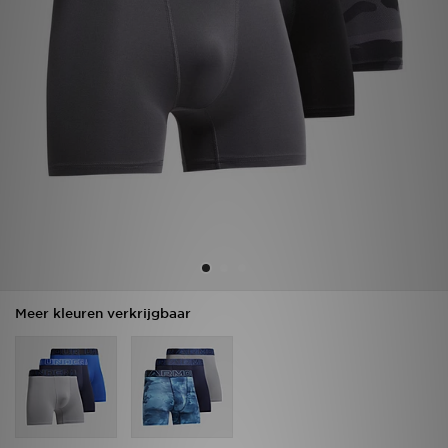
Vind een winkel
Bestelling traceren
Mijn JD
Klantenservice
Download de app
Wie wij zijn
Meer kleuren verkrijgbaar