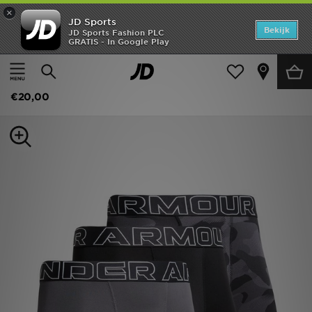
×
JD Sports
Home
Bekijk
JD Sports Fashion PLC
GRATIS - In Google Play
Thuis
Kids
Kinderaccessoires
Accessoires
Offers
Under Armour 3-Pack Performance Tech Boxers Junior
New In
€20,00
Heren
Dames
Kids
Collecties
Voetbal
Sports
Merken