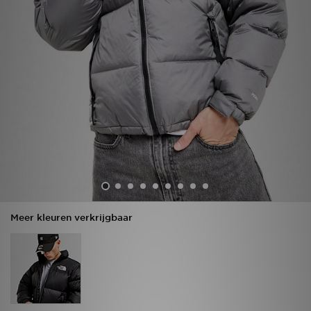
Vind een winkel
Bestelling traceren
Mijn JD
Klantenservice
Download de app
Wie wij zijn
Meer kleuren verkrijgbaar