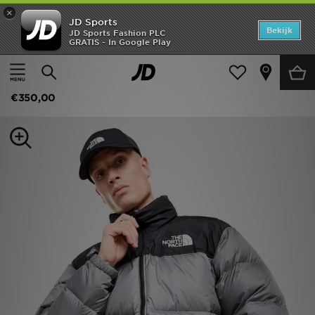
×
JD Sports
Home
Bekijk
JD Sports Fashion PLC
GRATIS - In Google Play
Thuis
Heren
Herenkleding
Jassen
Offers
The North Face Nuptse 1996 Jas Heren
New In
€350,00
Heren
Dames
Kids
Collecties
Voetbal
Sports
Merken