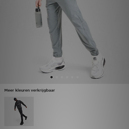
Vind een winkel
Bestelling traceren
Mijn JD
Klantenservice
Download de app
Wie wij zijn
Meer kleuren verkrijgbaar