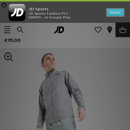
×
JD Sports
Home
Bekijk
JD Sports Fashion PLC
GRATIS - In Google Play
Thuis
Heren
Herenkleding
Joggingbroeken
Offers
Nike Miler Track Pants
New In
€70,00
Heren
Dames
Kids
Collecties
Voetbal
Sports
Merken