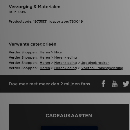
Verzorging & Materialen
RCP 100%
Productcode: 19731531_jdsportsbe/780049
Verwante categorieën
Verder Shoppen:
Heren
>
Nike
Verder Shoppen:
Heren
>
Herenkleding
Verder Shoppen:
Heren
>
Herenkleding
>
Joggingbroeken
Verder Shoppen:
Heren
>
Herenkleding
>
Voetbal Trainingskleding
Doe mee met meer dan 2 miljoen fans
CADEAUKAARTEN