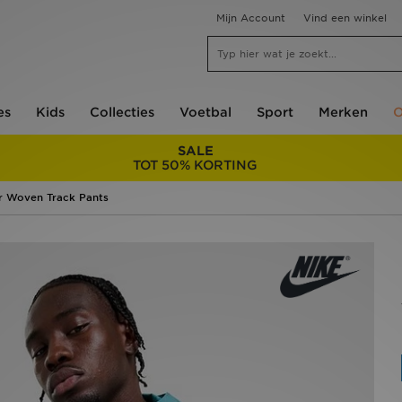
Mijn Account
Vind een winkel
es
Kids
Collecties
Voetbal
Sport
Merken
O
SALE
TOT 50% KORTING
r Woven Track Pants