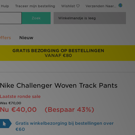
Hulp
Traceer mijn bestelling
Wishlist
Verzenden Naar...
Winkelmandje is leeg
ffers
Nieuw
GRATIS BEZORGING OP BESTELLINGEN
VANAF €80
Nike Challenger Woven Track Pants
Laatste ronde sale
Was
€70,00
Nu
€40,00
(Bespaar 43%)
Gratis winkelbezorging bij bestellingen over
€60