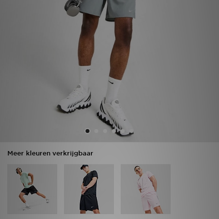
Vind een winkel
Bestelling traceren
Mijn JD
Klantenservice
Download de app
Wie wij zijn
Meer kleuren verkrijgbaar