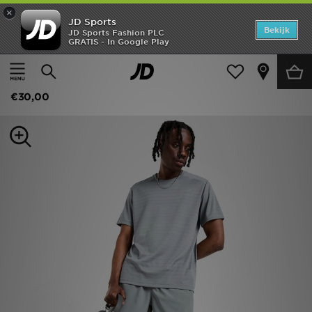
×
JD Sports
Home
Bekijk
JD Sports Fashion PLC
GRATIS - In Google Play
Thuis
Heren
Herenkleding
Sportkleding
Offers
Nike Challenger 7" Shorts
New In
€30,00
Heren
Dames
Kids
Collecties
Voetbal
Sports
Merken