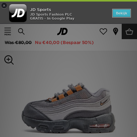
×
JD Sports
Home
Bekijk
JD Sports Fashion PLC
GRATIS - In Google Play
Thuis
Kids
Babyschoenen (Maten 16-27)
Alle Sneakers
Offers
Nike Air Max 95 Recraft Infant
New In
Was
€80,00
Nu
€40,00
(Bespaar 50%)
Heren
Dames
Kids
Collecties
Voetbal
Sports
Merken