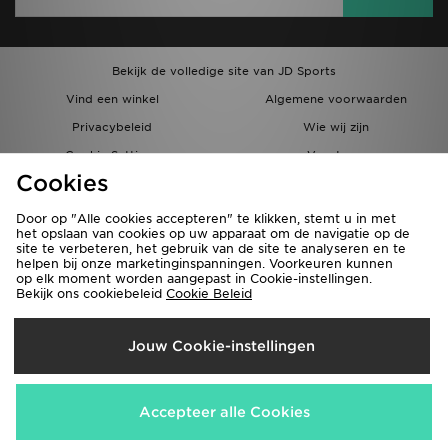
Bekijk de volledige site van JD Sports
Vind een winkel
Algemene voorwaarden
Privacybeleid
Wie wij zijn
Cookie Settings
Vacatures
Cookies
Bestellingen en Levering
Partnerprogramma
Door op "Alle cookies accepteren" te klikken, stemt u in met
het opslaan van cookies op uw apparaat om de navigatie op de
site te verbeteren, het gebruik van de site te analyseren en te
helpen bij onze marketinginspanningen. Voorkeuren kunnen
op elk moment worden aangepast in Cookie-instellingen.
Bekijk ons cookiebeleid
Cookie Beleid
Verzenden Naar
Jouw Cookie-instellingen
België
Wij accepteren de volgende betaalmethoden
Accepteer alle Cookies