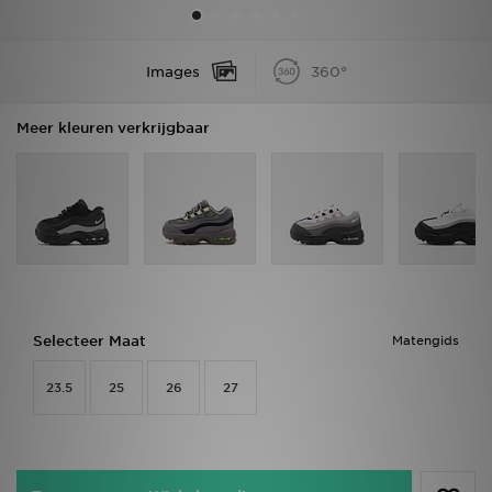
Vind een winkel
Images
360°
Bestelling traceren
Meer kleuren verkrijgbaar
Mijn JD
Klantenservice
Download de app
Wie wij zijn
Selecteer Maat
Matengids
23.5
25
26
27