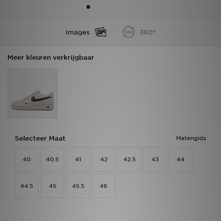
Vind een winkel
Images
360°
Bestelling traceren
Meer kleuren verkrijgbaar
Mijn JD
Klantenservice
Download de app
Wie wij zijn
Selecteer Maat
Matengids
40
40.5
41
42
42.5
43
44
44.5
45
45.5
46