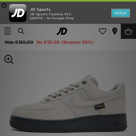
×
JD Sports
Home
Bekijk
JD Sports Fashion PLC
GRATIS - In Google Play
Thuis
Heren
Herenschoenen
Sneakers
Offers
Nike Air Force 1 Low
New In
Was
€130,00
Nu
€55,00
(Bespaar 58%)
Heren
Dames
Kids
Collecties
Voetbal
Sports
Merken