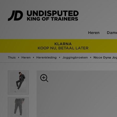
Heren
Dam
KLARNA
KOOP NU, BETAAL LATER
Thuis
Heren
Herenkleding
Joggingbroeken
Nicce Dyna Jo