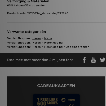
Verzorging & Materialen
65% katoen/35% polyester
Productcode: 19715654_jdsportsbe/772246
Verwante categorieën
Verder Shoppen:
Heren
>
Nicce
Verder Shoppen:
Heren
>
Herenkleding
Verder Shoppen:
Heren
>
Herenkleding
>
Joggingbroeken
Doe mee met meer dan 2 miljoen fans
CADEAUKAARTEN