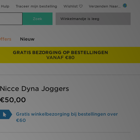
Hulp
Traceer mijn bestelling
Wishlist
Verzenden Naar...
Winkelmandje is leeg
ffers
Nieuw
GRATIS BEZORGING OP BESTELLINGEN
VANAF €80
Nicce Dyna Joggers
€50,00
Gratis winkelbezorging bij bestellingen over
€60