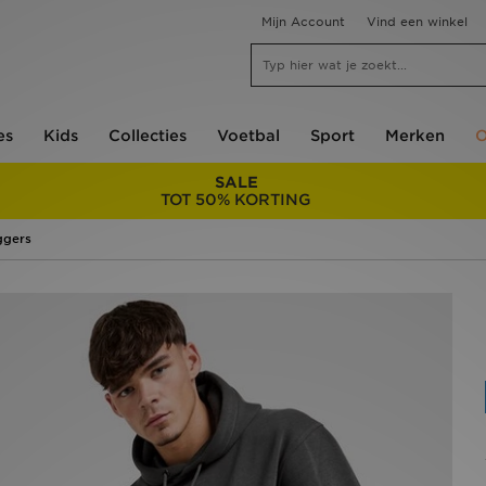
Mijn Account
Vind een winkel
es
Kids
Collecties
Voetbal
Sport
Merken
O
SALE
TOT 50% KORTING
ggers