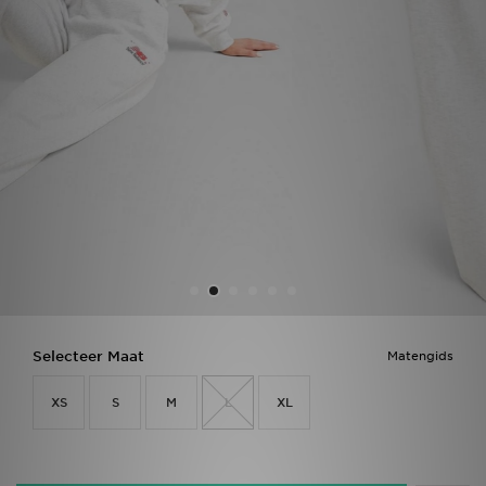
Vind een winkel
Bestelling traceren
Mijn JD
Klantenservice
Download de app
Wie wij zijn
Selecteer Maat
Matengids
XS
S
M
L
XL