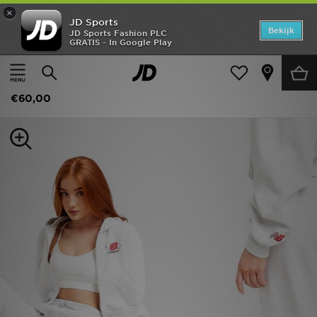
×
JD Sports
Home
Bekijk
JD Sports Fashion PLC
GRATIS - In Google Play
Thuis
Dames
Dameskleding
Joggingbroeken
Offers
New Balance Chrome Wide Leg Joggers
New In
€60,00
Heren
Dames
Kids
Collecties
Voetbal
Sports
Merken