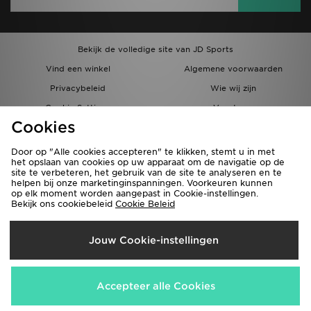
Bekijk de volledige site van JD Sports
Vind een winkel
Algemene voorwaarden
Privacybeleid
Wie wij zijn
Cookie Settings
Vacatures
Cookies
Bestellingen en Levering
Partnerprogramma
Door op "Alle cookies accepteren" te klikken, stemt u in met
het opslaan van cookies op uw apparaat om de navigatie op de
site te verbeteren, het gebruik van de site te analyseren en te
helpen bij onze marketinginspanningen. Voorkeuren kunnen
op elk moment worden aangepast in Cookie-instellingen.
Bekijk ons cookiebeleid
Cookie Beleid
Verzenden Naar
Jouw Cookie-instellingen
België
Wij accepteren de volgende betaalmethoden
Accepteer alle Cookies