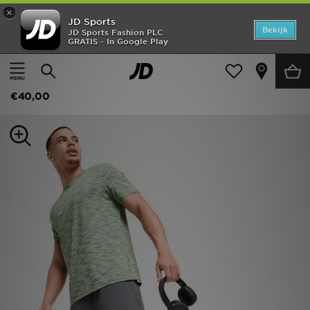
×
JD Sports
Home
Bekijk
JD Sports Fashion PLC
GRATIS - In Google Play
Thuis
Heren
Herenkleding
Sportkleding
Offers
MONTIREX Trail Shorts
New In
€40,00
Heren
Dames
Kids
Collecties
Voetbal
Sports
Merken