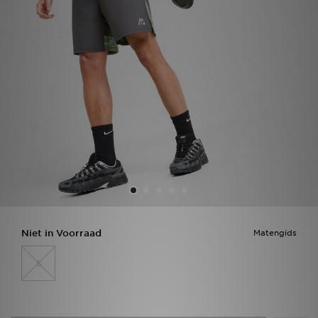
Vind een winkel
Bestelling traceren
Mijn JD
Klantenservice
Download de app
Wie wij zijn
Niet in Voorraad
Matengids
S