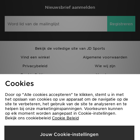
Nieuwsbrief aanmelden
Registreren
Bekijk de volledige site van JD Sports
Vind een winkel
Algemene voorwaarden
Privacybeleid
Wie wij zijn
Cookie Settings
Vacatures
Cookies
Bestellingen en Levering
Partnerprogramma
Door op "Alle cookies accepteren" te klikken, stemt u in met
het opslaan van cookies op uw apparaat om de navigatie op de
site te verbeteren, het gebruik van de site te analyseren en te
helpen bij onze marketinginspanningen. Voorkeuren kunnen
op elk moment worden aangepast in Cookie-instellingen.
Bekijk ons cookiebeleid
Cookie Beleid
Verzenden Naar
Jouw Cookie-instellingen
België