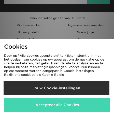
Bekijk de volledige site van JD Sports
Vind een winkel
Algemene voorwaarden
Privacybeleid
Wie wij zijn
Cookie Settings
Vacatures
Cookies
Bestellingen en Levering
Partnerprogramma
Door op "Alle cookies accepteren" te klikken, stemt u in met
het opslaan van cookies op uw apparaat om de navigatie op de
site te verbeteren, het gebruik van de site te analyseren en te
helpen bij onze marketinginspanningen. Voorkeuren kunnen
op elk moment worden aangepast in Cookie-instellingen.
Bekijk ons cookiebeleid
Cookie Beleid
Verzenden Naar
Jouw Cookie-instellingen
België
Wij accepteren de volgende betaalmethoden
Accepteer alle Cookies