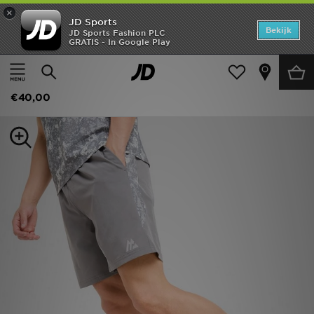
×
JD Sports
Home
Bekijk
JD Sports Fashion PLC
GRATIS - In Google Play
Thuis
Heren
Herenkleding
Shorts
Offers
MONTIREX Covert Shorts
New In
€40,00
Heren
Dames
Kids
Collecties
Voetbal
Sports
Merken