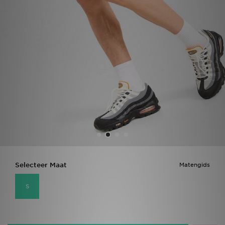
Vind een winkel
Bestelling traceren
Mijn JD
Klantenservice
Download de app
Wie wij zijn
Selecteer Maat
Matengids
S