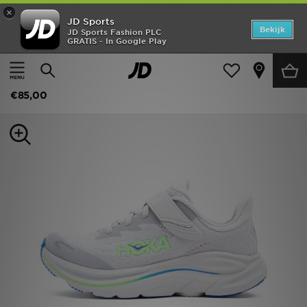
×
JD Sports
Home
Bekijk
JD Sports Fashion PLC
GRATIS - In Google Play
Thuis
Kids
Kinderschoenen (Maten 28-35)
Alle Sneakers
Offers
HOKA Clifton 10 Kids
New In
€85,00
Heren
Dames
Kids
Collecties
Voetbal
Sports
Merken