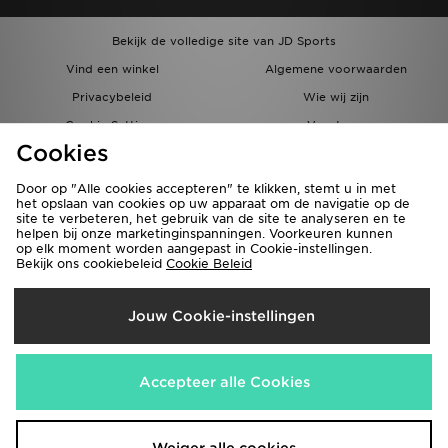
Bekijk de volledige site van JD Sports
Vind een winkel
Algemene voorwaarden
Privacybeleid
Wie wij zijn
Cookie Settings
Vacatures
Cookies
Bestellingen en Levering
Partnerprogramma
Door op "Alle cookies accepteren" te klikken, stemt u in met
het opslaan van cookies op uw apparaat om de navigatie op de
site te verbeteren, het gebruik van de site te analyseren en te
helpen bij onze marketinginspanningen. Voorkeuren kunnen
op elk moment worden aangepast in Cookie-instellingen.
Bekijk ons cookiebeleid
Cookie Beleid
Verzenden Naar
Jouw Cookie-instellingen
België
Wij accepteren de volgende betaalmethoden
Accepteer alle Cookies
Bezoek onze bedrijfswebsite
www.jdplc.com