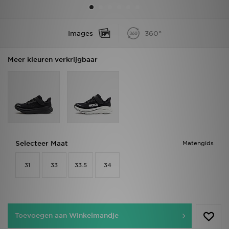
Vind een winkel
Images
360°
Bestelling traceren
Meer kleuren verkrijgbaar
Mijn JD
Klantenservice
Download de app
Wie wij zijn
Selecteer Maat
Matengids
31
33
33.5
34
Toevoegen aan Winkelmandje