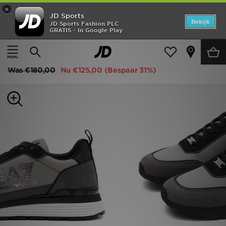
×
JD Sports
Home
Bekijk
JD Sports Fashion PLC
GRATIS - In Google Play
Thuis
Heren
Herenschoenen
Sneakers
Offers
EA7 Emporio Armani Milano
New In
Was
€180,00
Nu
€125,00
(Bespaar 31%)
Heren
Dames
Kids
Collecties
Voetbal
Sports
Merken