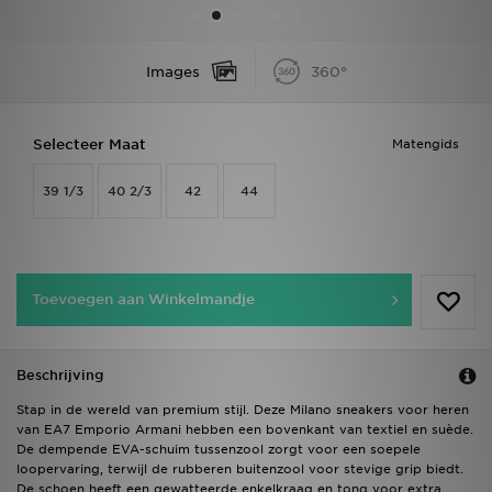
Vind een winkel
Images
360°
Bestelling traceren
Selecteer Maat
Matengids
Mijn JD
39 1/3
40 2/3
42
44
Klantenservice
Download de app
Toevoegen aan Winkelmandje
Wie wij zijn
Beschrijving
Stap in de wereld van premium stijl. Deze Milano sneakers voor heren
van EA7 Emporio Armani hebben een bovenkant van textiel en suède.
De dempende EVA-schuim tussenzool zorgt voor een soepele
loopervaring, terwijl de rubberen buitenzool voor stevige grip biedt.
De schoen heeft een gewatteerde enkelkraag en tong voor extra