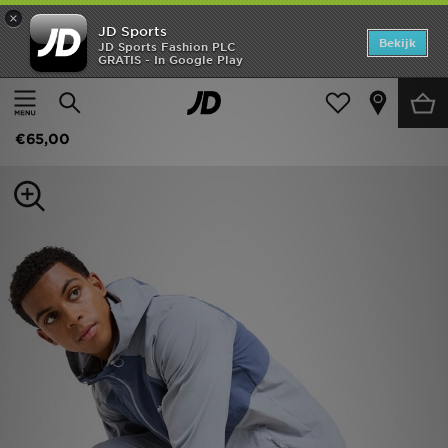
×
JD Sports
Home
Bekijk
JD Sports Fashion PLC
GRATIS - In Google Play
Thuis
Heren
Herenkleding
Joggingbroeken
Offers
Columbia Tech Wind Track Pants
New In
€65,00
Heren
Dames
Kids
Collecties
Voetbal
Sports
Merken