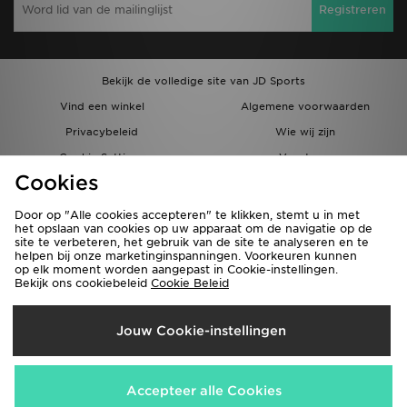
Registreren
Bekijk de volledige site van JD Sports
Vind een winkel
Algemene voorwaarden
Privacybeleid
Wie wij zijn
Cookie Settings
Vacatures
Cookies
Bestellingen en Levering
Partnerprogramma
Door op "Alle cookies accepteren" te klikken, stemt u in met
het opslaan van cookies op uw apparaat om de navigatie op de
site te verbeteren, het gebruik van de site te analyseren en te
helpen bij onze marketinginspanningen. Voorkeuren kunnen
op elk moment worden aangepast in Cookie-instellingen.
Bekijk ons cookiebeleid
Cookie Beleid
Verzenden Naar
Jouw Cookie-instellingen
België
Wij accepteren de volgende betaalmethoden
Accepteer alle Cookies