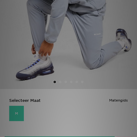
Vind een winkel
Bestelling traceren
Mijn JD
Klantenservice
Download de app
Wie wij zijn
Selecteer Maat
Matengids
M