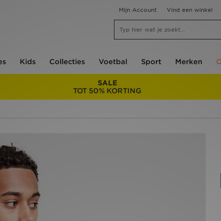
Mijn Account
Vind een winkel
es
Kids
Collecties
Voetbal
Sport
Merken
O
SALE
TOT 50% KORTING