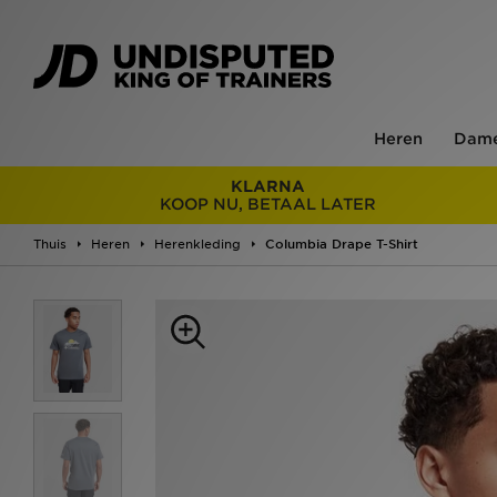
Heren
Dam
KLARNA
KOOP NU, BETAAL LATER
Thuis
Heren
Herenkleding
Columbia Drape T-Shirt