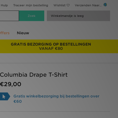
Hulp
Traceer mijn bestelling
Wishlist
Verzenden Naar...
Winkelmandje is leeg
ffers
Nieuw
GRATIS BEZORGING OP BESTELLINGEN
VANAF €80
Columbia Drape T-Shirt
€29,00
Gratis winkelbezorging bij bestellingen over
€60