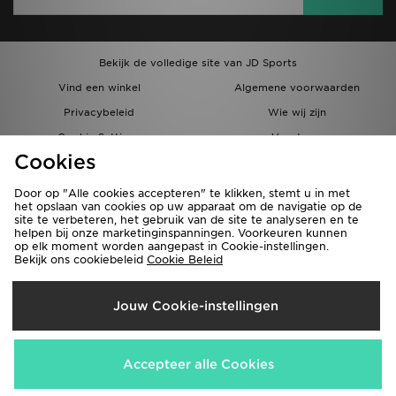
Bekijk de volledige site van JD Sports
Vind een winkel
Algemene voorwaarden
Privacybeleid
Wie wij zijn
Cookie Settings
Vacatures
Cookies
Bestellingen en Levering
Partnerprogramma
Door op "Alle cookies accepteren" te klikken, stemt u in met
het opslaan van cookies op uw apparaat om de navigatie op de
site te verbeteren, het gebruik van de site te analyseren en te
helpen bij onze marketinginspanningen. Voorkeuren kunnen
op elk moment worden aangepast in Cookie-instellingen.
Bekijk ons cookiebeleid
Cookie Beleid
Verzenden Naar
Jouw Cookie-instellingen
België
Wij accepteren de volgende betaalmethoden
Accepteer alle Cookies