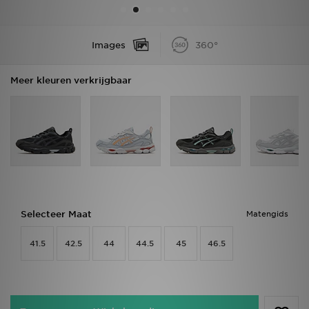
Vind een winkel
Images
360°
Bestelling traceren
Meer kleuren verkrijgbaar
Mijn JD
Klantenservice
Download de app
Wie wij zijn
Selecteer Maat
Matengids
41.5
42.5
44
44.5
45
46.5