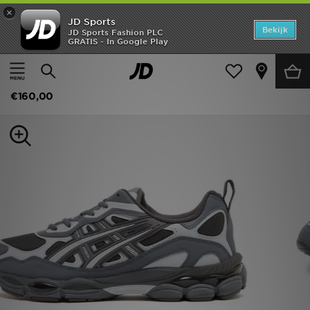
×
JD Sports
Home
Bekijk
JD Sports Fashion PLC
GRATIS - In Google Play
Thuis
Heren
Herenschoenen
Sneakers
Offers
ASICS GEL-NYC RGD
New In
€160,00
Heren
Dames
Kids
Collecties
Voetbal
Sports
Merken