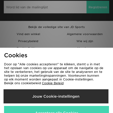
Registreren
Bekijk de volledige site van JD Sports
Vind een winkel
Algemene voorwaarden
Privacybeleid
Wie wij zijn
Cookie Settings
Vacatures
Cookies
Bestellingen en Levering
Partnerprogramma
Door op "Alle cookies accepteren" te klikken, stemt u in met
het opslaan van cookies op uw apparaat om de navigatie op de
site te verbeteren, het gebruik van de site te analyseren en te
helpen bij onze marketinginspanningen. Voorkeuren kunnen
op elk moment worden aangepast in Cookie-instellingen.
Bekijk ons cookiebeleid
Cookie Beleid
Verzenden Naar
Jouw Cookie-instellingen
België
Wij accepteren de volgende betaalmethoden