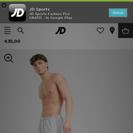
×
JD Sports
Home
Bekijk
JD Sports Fashion PLC
GRATIS - In Google Play
Thuis
Heren
Herenkleding
Zwemkleding
Offers
adidas Originals 3-Stripes 8" Swim Shorts
New In
€35,00
Heren
Dames
Kids
Collecties
Voetbal
Sports
Merken