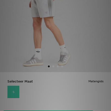
Vind een winkel
Bestelling traceren
Mijn JD
Klantenservice
Download de app
Wie wij zijn
Selecteer Maat
Matengids
S