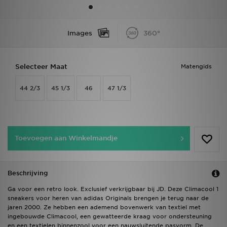
Vind een winkel
Images
360°
Bestelling traceren
Selecteer Maat
Matengids
Mijn JD
44 2/3
45 1/3
46
47 1/3
Klantenservice
Download de app
Toevoegen aan Winkelmandje
Wie wij zijn
Beschrijving
Ga voor een retro look. Exclusief verkrijgbaar bij JD. Deze Climacool 1
sneakers voor heren van adidas Originals brengen je terug naar de
jaren 2000. Ze hebben een ademend bovenwerk van textiel met
ingebouwde Climacool, een gewatteerde kraag voor ondersteuning
en een textielen binnenzool voor een nauwsluitende pasvorm. De