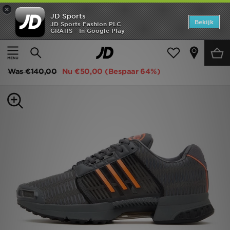
×
JD Sports
Home
Bekijk
JD Sports Fashion PLC
GRATIS - In Google Play
Thuis
Heren
Herenschoenen
Sneakers
Offers
adidas Climacool Pre Order
New In
Was
€140,00
Nu
€50,00
(Bespaar 64%)
Heren
Dames
Kids
Collecties
Voetbal
Sports
Merken