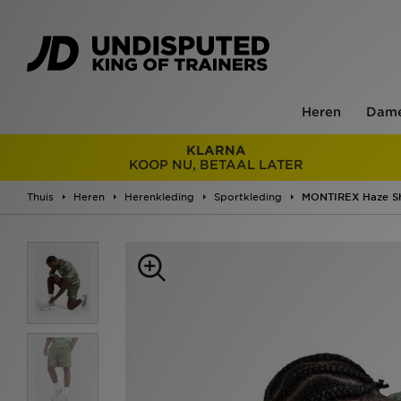
Heren
Dam
KLARNA
KOOP NU, BETAAL LATER
Thuis
Heren
Herenkleding
Sportkleding
MONTIREX Haze S