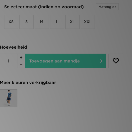
Selecteer maat (indien op voorraad)
Matengids
XS
S
M
L
XL
XXL
Hoeveelheid
Toevoegen aan mandje
Meer kleuren verkrijgbaar