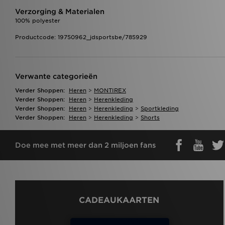
Verzorging & Materialen
100% polyester
Productcode: 19750962_jdsportsbe/785929
Verwante categorieën
Verder Shoppen:
Heren
>
MONTIREX
Verder Shoppen:
Heren
>
Herenkleding
Verder Shoppen:
Heren
>
Herenkleding
>
Sportkleding
Verder Shoppen:
Heren
>
Herenkleding
>
Shorts
Doe mee met meer dan 2 miljoen fans
CADEAUKAARTEN