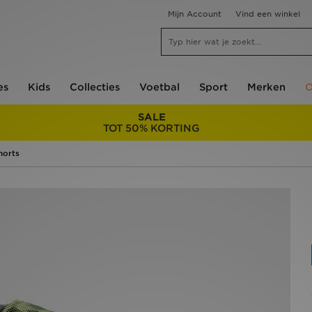
Mijn Account
Vind een winkel
es
Kids
Collecties
Voetbal
Sport
Merken
O
SALE
TOT 50% KORTING
horts