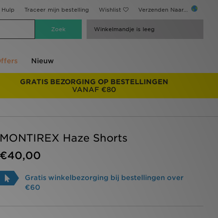
Hulp
Traceer mijn bestelling
Wishlist
Verzenden Naar...
Winkelmandje is leeg
ffers
Nieuw
GRATIS BEZORGING OP BESTELLINGEN
VANAF €80
MONTIREX Haze Shorts
€40,00
Gratis winkelbezorging bij bestellingen over
€60