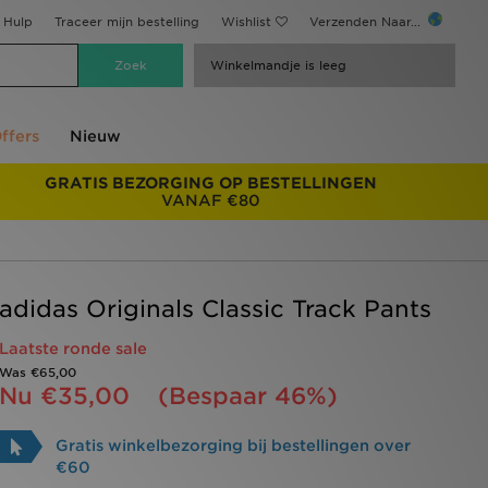
Hulp
Traceer mijn bestelling
Wishlist
Verzenden Naar...
Winkelmandje is leeg
ffers
Nieuw
GRATIS BEZORGING OP BESTELLINGEN
VANAF €80
adidas Originals Classic Track Pants
Laatste ronde sale
Was
€65,00
Nu
€35,00
(Bespaar 46%)
Gratis winkelbezorging bij bestellingen over
€60