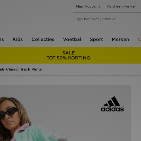
Mijn Account
Vind een winkel
es
Kids
Collecties
Voetbal
Sport
Merken
O
SALE
TOT 50% KORTING
als Classic Track Pants