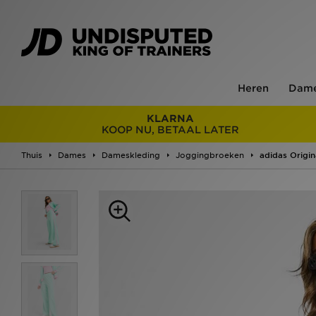
Heren
Dam
KLARNA
KOOP NU, BETAAL LATER
Thuis
Dames
Dameskleding
Joggingbroeken
adidas Origin