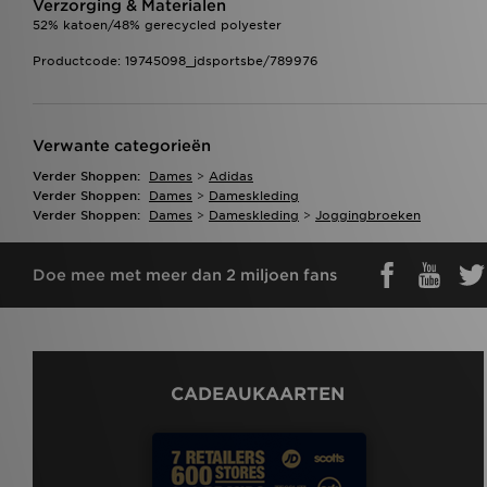
Verzorging & Materialen
52% katoen/48% gerecycled polyester
Productcode: 19745098_jdsportsbe/789976
Verwante categorieën
Verder Shoppen:
Dames
>
Adidas
Verder Shoppen:
Dames
>
Dameskleding
Verder Shoppen:
Dames
>
Dameskleding
>
Joggingbroeken
Doe mee met meer dan 2 miljoen fans
CADEAUKAARTEN