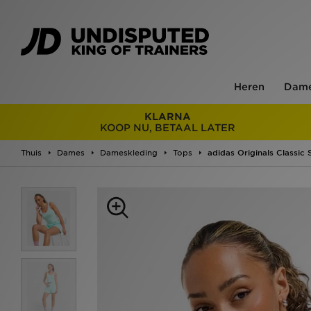
Heren
Dam
KLARNA
KOOP NU, BETAAL LATER
Thuis
Dames
Dameskleding
Tops
adidas Originals Classic 