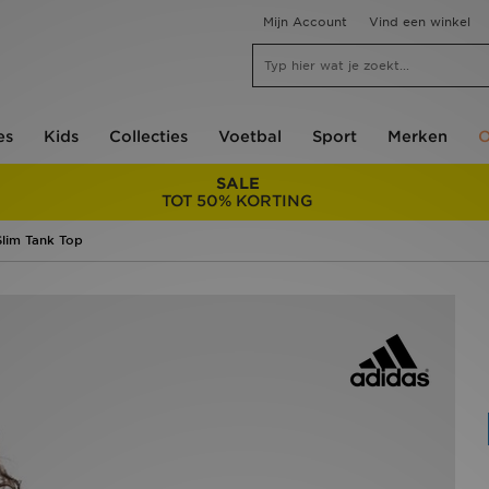
Mijn Account
Vind een winkel
es
Kids
Collecties
Voetbal
Sport
Merken
O
SALE
TOT 50% KORTING
Slim Tank Top