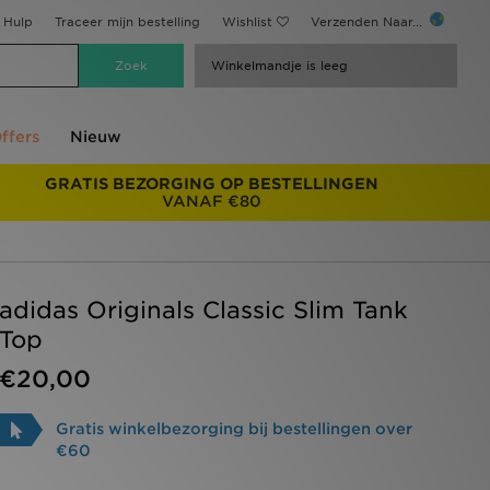
Hulp
Traceer mijn bestelling
Wishlist
Verzenden Naar...
Winkelmandje is leeg
ffers
Nieuw
GRATIS BEZORGING OP BESTELLINGEN
VANAF €80
adidas Originals Classic Slim Tank
Top
€20,00
Gratis winkelbezorging bij bestellingen over
€60