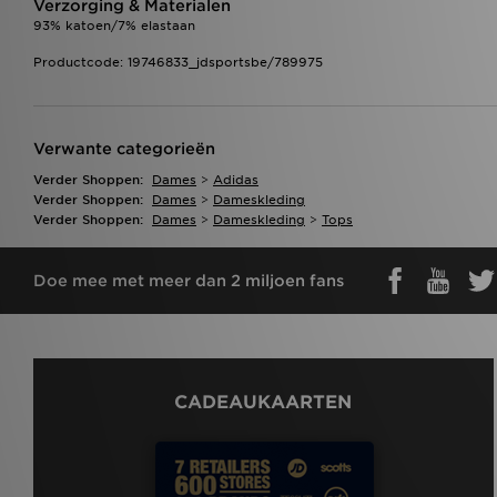
Verzorging & Materialen
93% katoen/7% elastaan
Productcode: 19746833_jdsportsbe/789975
Verwante categorieën
Verder Shoppen:
Dames
>
Adidas
Verder Shoppen:
Dames
>
Dameskleding
Verder Shoppen:
Dames
>
Dameskleding
>
Tops
Doe mee met meer dan 2 miljoen fans
CADEAUKAARTEN