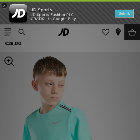
×
JD Sports
Home
Bekijk
JD Sports Fashion PLC
GRATIS - In Google Play
Thuis
Kids
Junior Kleding (8-15 jaar)
Offers
Nike Miler T-Shirt Junior
New In
€28,00
Heren
Dames
Kids
Collecties
Voetbal
Sports
Merken