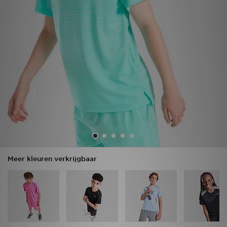
Vind een winkel
Bestelling traceren
Mijn JD
Klantenservice
Download de app
Wie wij zijn
Meer kleuren verkrijgbaar