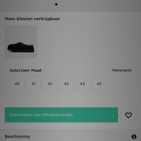
Vind een winkel
Meer kleuren verkrijgbaar
Bestelling traceren
Mijn JD
Klantenservice
Selecteer Maat
Matengids
Download de app
40
41
42
43
44
45
Wie wij zijn
Toevoegen aan Winkelmandje
Beschrijving