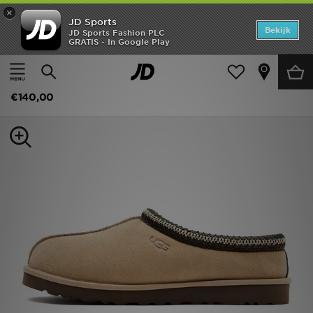
×
JD Sports
Home
Bekijk
JD Sports Fashion PLC
GRATIS - In Google Play
Thuis
Heren
Herenschoenen
Sneakers
Offers
UGG Tasman II
New In
€140,00
Heren
Dames
Kids
Collecties
Voetbal
Sports
Merken