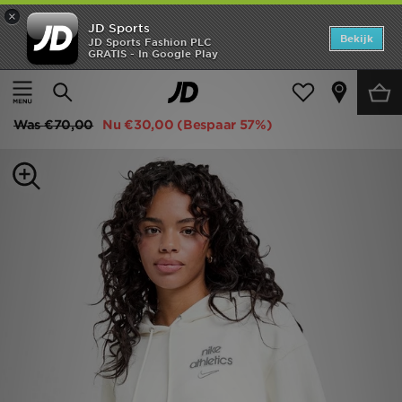
×
JD Sports
Home
Bekijk
JD Sports Fashion PLC
GRATIS - In Google Play
Thuis
Dames
Dameskleding
Hoodies
Offers
Nike Graphic Swoosh Oversized Hoodie
New In
Was
€70,00
Nu
€30,00
(Bespaar 57%)
Heren
Dames
Kids
Collecties
Voetbal
Sports
Merken