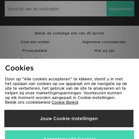
Registreren
Bekijk de volledige site van JD Sports
Vind een winkel
Algemene voorwaarden
Privacybeleid
Wie wij zijn
Cookie Settings
Vacatures
Cookies
Bestellingen en Levering
Partnerprogramma
Door op "Alle cookies accepteren" te klikken, stemt u in met
het opslaan van cookies op uw apparaat om de navigatie op de
site te verbeteren, het gebruik van de site te analyseren en te
helpen bij onze marketinginspanningen. Voorkeuren kunnen
op elk moment worden aangepast in Cookie-instellingen.
Bekijk ons cookiebeleid
Cookie Beleid
Verzenden Naar
Jouw Cookie-instellingen
België
Wij accepteren de volgende betaalmethoden