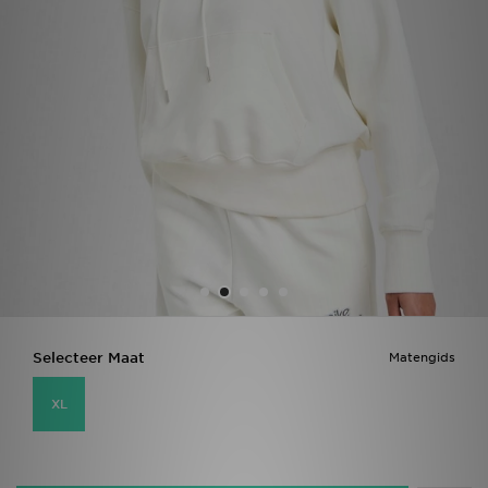
Vind een winkel
Bestelling traceren
Mijn JD
Klantenservice
Download de app
Wie wij zijn
Selecteer Maat
Matengids
XL