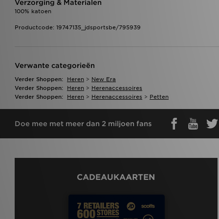
Verzorging & Materialen
100% katoen
Productcode: 19747135_jdsportsbe/795939
Verwante categorieën
Verder Shoppen:
Heren
>
New Era
Verder Shoppen:
Heren
>
Herenaccessoires
Verder Shoppen:
Heren
>
Herenaccessoires
>
Petten
Doe mee met meer dan 2 miljoen fans
CADEAUKAARTEN