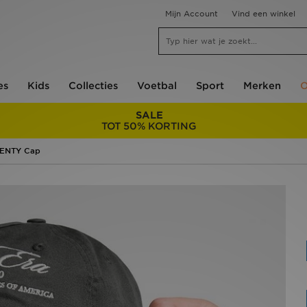
Mijn Account
Vind een winkel
es
Kids
Collecties
Voetbal
Sport
Merken
O
SALE
TOT 50% KORTING
WENTY Cap