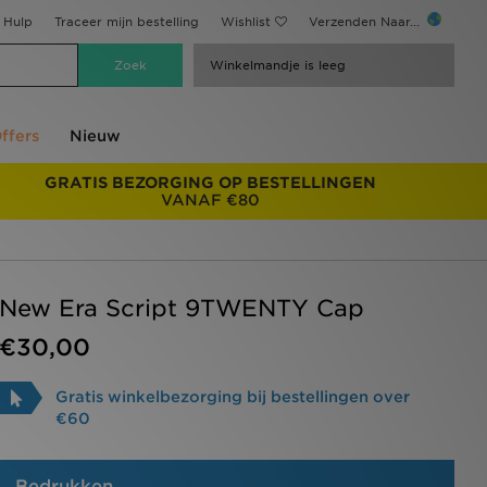
Hulp
Traceer mijn bestelling
Wishlist
Verzenden Naar...
Winkelmandje is leeg
ffers
Nieuw
GRATIS BEZORGING OP BESTELLINGEN
VANAF €80
New Era Script 9TWENTY Cap
€30,00
Gratis winkelbezorging bij bestellingen over
€60
Bedrukken