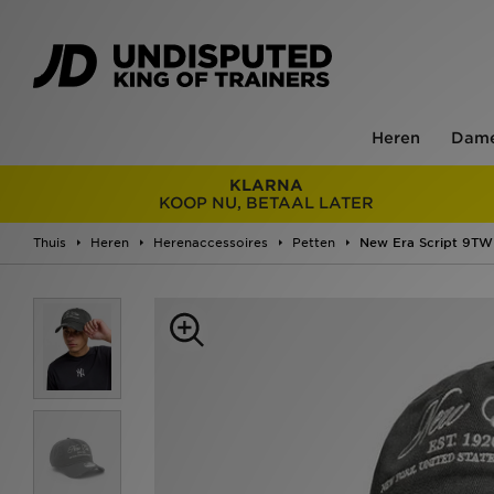
Heren
Dam
KLARNA
KOOP NU, BETAAL LATER
Thuis
Heren
Herenaccessoires
Petten
New Era Script 9T