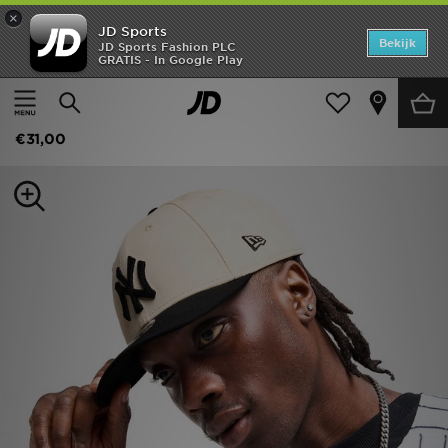
×
JD Sports
Home
Bekijk
JD Sports Fashion PLC
GRATIS - In Google Play
Thuis
Dames
Damesaccessoires
Petten
Offers
New Era MLB New York Yankees 9FORTY M-Crown Cap
New In
€31,00
Heren
Dames
Kids
Collecties
Voetbal
Sports
Merken