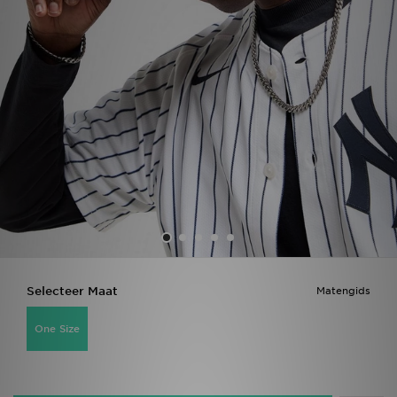
Vind een winkel
Bestelling traceren
Mijn JD
Klantenservice
Download de app
Wie wij zijn
Selecteer Maat
Matengids
One Size