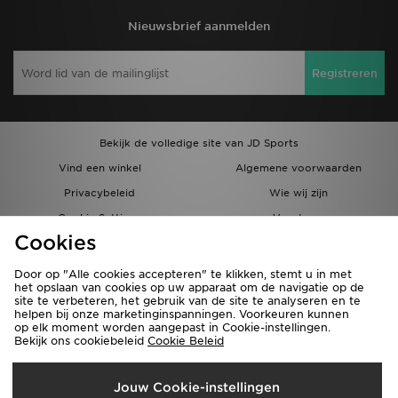
Nieuwsbrief aanmelden
Registreren
Bekijk de volledige site van JD Sports
Vind een winkel
Algemene voorwaarden
Privacybeleid
Wie wij zijn
Cookie Settings
Vacatures
Cookies
Bestellingen en Levering
Partnerprogramma
Door op "Alle cookies accepteren" te klikken, stemt u in met
het opslaan van cookies op uw apparaat om de navigatie op de
site te verbeteren, het gebruik van de site te analyseren en te
helpen bij onze marketinginspanningen. Voorkeuren kunnen
op elk moment worden aangepast in Cookie-instellingen.
Bekijk ons cookiebeleid
Cookie Beleid
Verzenden Naar
Jouw Cookie-instellingen
België