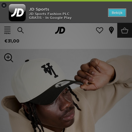
×
JD Sports
Home
Bekijk
JD Sports Fashion PLC
GRATIS - In Google Play
Thuis
Dames
Damesaccessoires
Petten
Offers
New Era MLB LA Dodgers Inverted 9FORTY Cap
New In
€31,00
Heren
Dames
Kids
Collecties
Voetbal
Sports
Merken