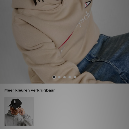
Vind een winkel
Bestelling traceren
Mijn JD
Klantenservice
Download de app
Wie wij zijn
Meer kleuren verkrijgbaar