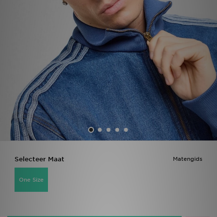
Vind een winkel
Bestelling traceren
Mijn JD
Klantenservice
Download de app
Wie wij zijn
Selecteer Maat
Matengids
One Size