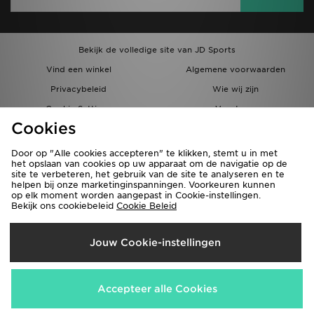
Bekijk de volledige site van JD Sports
Vind een winkel
Algemene voorwaarden
Privacybeleid
Wie wij zijn
Cookie Settings
Vacatures
Cookies
Bestellingen en Levering
Partnerprogramma
Door op "Alle cookies accepteren" te klikken, stemt u in met
het opslaan van cookies op uw apparaat om de navigatie op de
site te verbeteren, het gebruik van de site te analyseren en te
helpen bij onze marketinginspanningen. Voorkeuren kunnen
op elk moment worden aangepast in Cookie-instellingen.
Bekijk ons cookiebeleid
Cookie Beleid
Verzenden Naar
Jouw Cookie-instellingen
België
Wij accepteren de volgende betaalmethoden
Accepteer alle Cookies