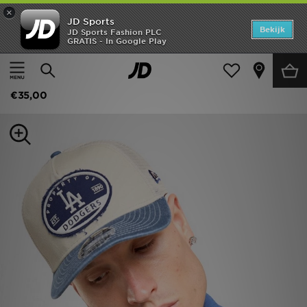
×
JD Sports
Home
Bekijk
JD Sports Fashion PLC
GRATIS - In Google Play
Thuis
Dames
Damesaccessoires
Petten
Offers
New Era MLB LA Dodgers M-Crown 9FORTY Trucker Cap
New In
€35,00
Heren
Dames
Kids
Collecties
Voetbal
Sports
Merken