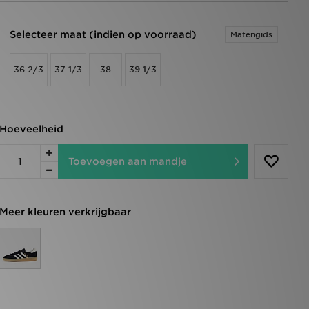
Selecteer maat (indien op voorraad)
Matengids
36 2/3
37 1/3
38
39 1/3
Hoeveelheid
Toevoegen aan mandje
Meer kleuren verkrijgbaar