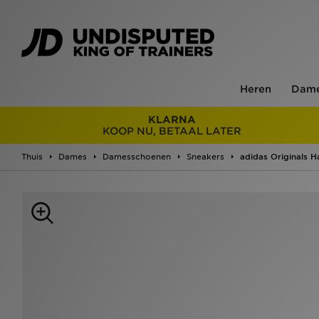
Heren
Dam
KLARNA
KOOP NU, BETAAL LATER
Thuis
Dames
Damesschoenen
Sneakers
adidas Originals 