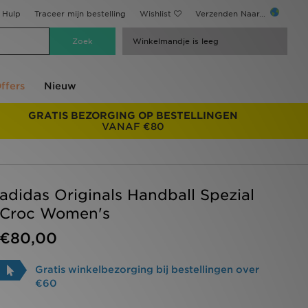
Hulp
Traceer mijn bestelling
Wishlist
Verzenden Naar...
Winkelmandje is leeg
ffers
Nieuw
GRATIS BEZORGING OP BESTELLINGEN
VANAF €80
adidas Originals Handball Spezial
Croc Women's
€80,00
Gratis winkelbezorging bij bestellingen over
€60