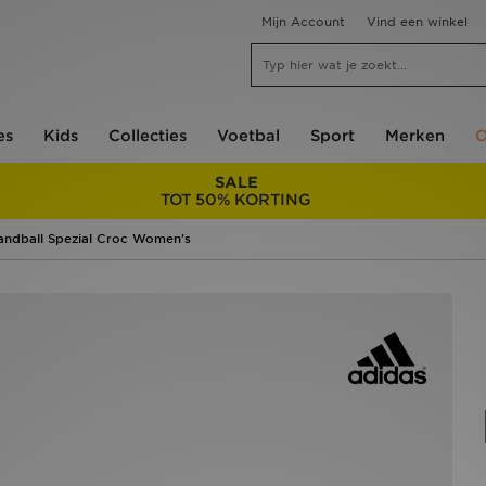
Mijn Account
Vind een winkel
es
Kids
Collecties
Voetbal
Sport
Merken
O
SALE
TOT 50% KORTING
Handball Spezial Croc Women's