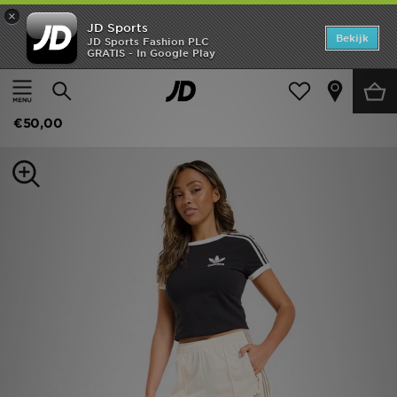
×
JD Sports
Home
Bekijk
JD Sports Fashion PLC
GRATIS - In Google Play
Thuis
Dames
Dameskleding
Shorts
Offers
adidas Originals Firebird Long Shorts
New In
€50,00
Heren
Dames
Kids
Collecties
Voetbal
Sports
Merken