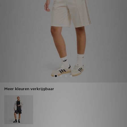
Vind een winkel
Bestelling traceren
Mijn JD
Klantenservice
Download de app
Wie wij zijn
Meer kleuren verkrijgbaar