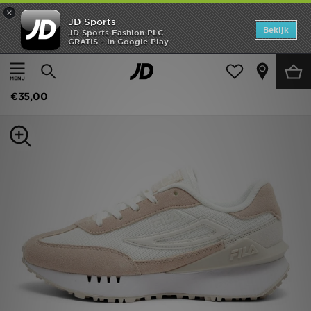
×
JD Sports
Home
Bekijk
JD Sports Fashion PLC
GRATIS - In Google Play
Thuis
Kids
Offers
Fila Levonte Junior
New In
€35,00
Heren
Dames
Kids
Collecties
Voetbal
Sports
Merken