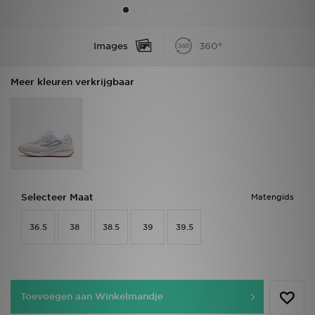
Vind een winkel
Images
360°
Bestelling traceren
Meer kleuren verkrijgbaar
Mijn JD
Klantenservice
Download de app
Wie wij zijn
Selecteer Maat
Matengids
36.5
38
38.5
39
39.5
Toevoegen aan Winkelmandje