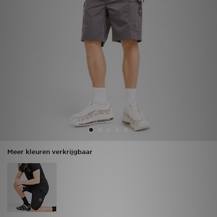
Vind een winkel
Bestelling traceren
Mijn JD
Klantenservice
Download de app
Wie wij zijn
Meer kleuren verkrijgbaar