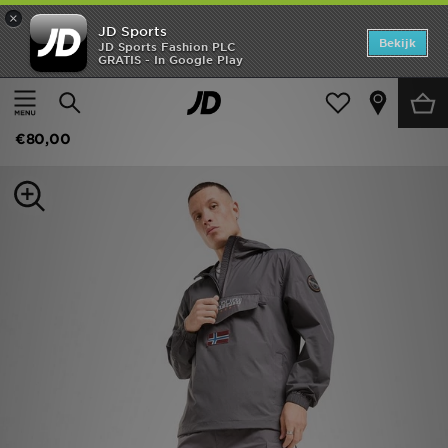
×
JD Sports
Home
Bekijk
JD Sports Fashion PLC
GRATIS - In Google Play
Thuis
Heren
Herenkleding
Shorts
Offers
Napapijri Natey Cargo Shorts
New In
€80,00
Heren
Dames
Kids
Collecties
Voetbal
Sports
Merken