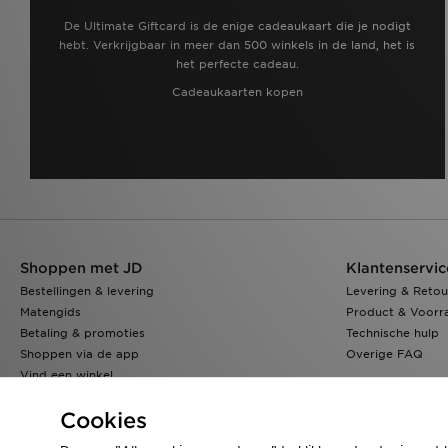
De Ultimate Giftcard is de enige cadeaukaart die je nodigt
hebt. Verkrijgbaar in meer dan 500 winkels in de land, het is
het perfecte cadeau.
Cadeaukaarten kopen
Shoppen met JD
Klantenservic
Bestellingen & levering
Levering & Retou
Matengids
Product & Voorr
Betaling & promoties
Technische hulp
Shoppen via de app
Overige FAQ
Vind een winkel
Klarna
Cookies