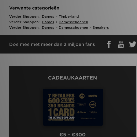
Verwante categorieën
Verder Shoppen:
Dames
>
Timberland
Verder Shoppen:
Dames
>
Damesschoenen
Verder Shoppen:
Dames
>
Damesschoenen
>
Sneakers
Doe mee met meer dan 2 miljoen fans
CADEAUKAARTEN
€5 - €300