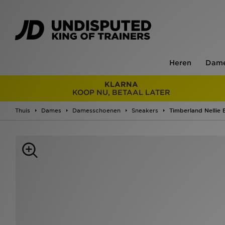
Heren
Dam
KLARNA
KOOP NU, BETAAL LATER
Thuis
Dames
Damesschoenen
Sneakers
Timberland Nellie