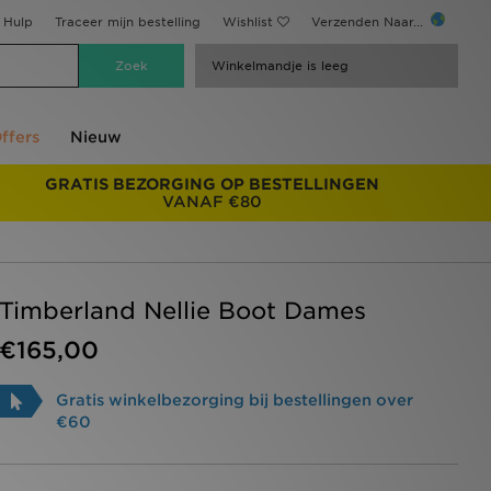
Hulp
Traceer mijn bestelling
Wishlist
Verzenden Naar...
Winkelmandje is leeg
ffers
Nieuw
GRATIS BEZORGING OP BESTELLINGEN
VANAF €80
Timberland Nellie Boot Dames
€165,00
Gratis winkelbezorging bij bestellingen over
€60