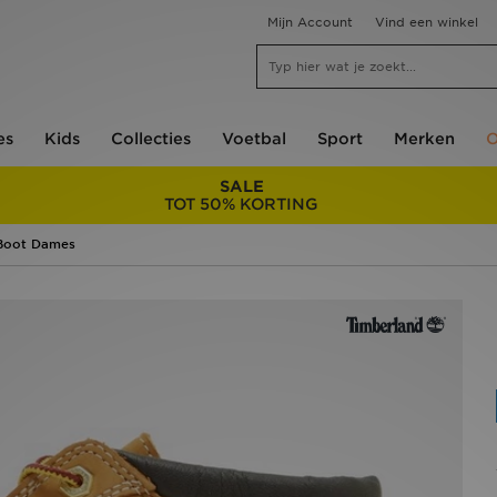
Mijn Account
Vind een winkel
es
Kids
Collecties
Voetbal
Sport
Merken
O
SALE
TOT 50% KORTING
 Boot Dames