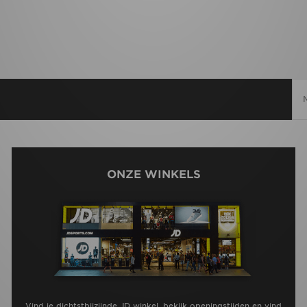
ONZE WINKELS
Vind je dichtstbijzijnde JD winkel, bekijk openingstijden en vind