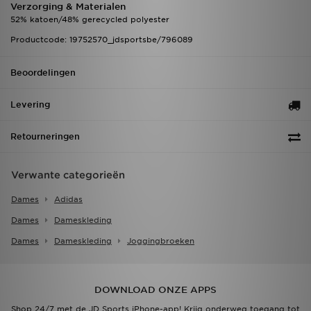
Verzorging & Materialen
52% katoen/48% gerecycled polyester
Productcode: 19752570_jdsportsbe/796089
Beoordelingen
Levering
Retourneringen
Verwante categorieën
Dames
Adidas
Dames
Dameskleding
Dames
Dameskleding
Joggingbroeken
DOWNLOAD ONZE APPS
Shop 24/7 met de JD Sports iPhone-app! Krijg onderweg toegang tot