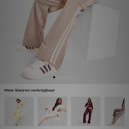
Vind een winkel
Bestelling traceren
Mijn JD
Klantenservice
Download de app
Wie wij zijn
Meer kleuren verkrijgbaar