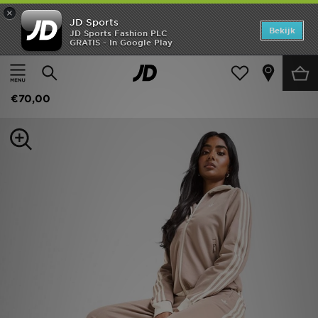
×
JD Sports
Home
Bekijk
JD Sports Fashion PLC
GRATIS - In Google Play
Thuis
Dames
Dameskleding
Joggingbroeken
Offers
adidas Originals Classic Track Pants
New In
€70,00
Heren
Dames
Kids
Collecties
Voetbal
Sports
Merken