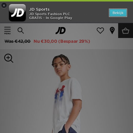
×
JD Sports
Home
Bekijk
JD Sports Fashion PLC
GRATIS - In Google Play
Thuis
Kids
Junior Kleding (8-15 jaar)
Offers
Under Armour Challenger Track Pants Junior
New In
Was
€42,00
Nu
€30,00
(Bespaar 29%)
Heren
Dames
Kids
Collecties
Voetbal
Sports
Merken