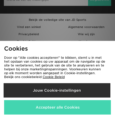
Bekijk de volledige site van JD Sports
Vind een winkel
Algemene voorwaarden
Privacybeleid
Wie wij zijn
Cookie Settings
Vacatures
Cookies
Bestellingen en Levering
Partnerprogramma
Door op "Alle cookies accepteren" te klikken, stemt u in met
het opslaan van cookies op uw apparaat om de navigatie op de
site te verbeteren, het gebruik van de site te analyseren en te
helpen bij onze marketinginspanningen. Voorkeuren kunnen
op elk moment worden aangepast in Cookie-instellingen.
Bekijk ons cookiebeleid
Cookie Beleid
Verzenden Naar
Jouw Cookie-instellingen
België
Wij accepteren de volgende betaalmethoden
Accepteer alle Cookies