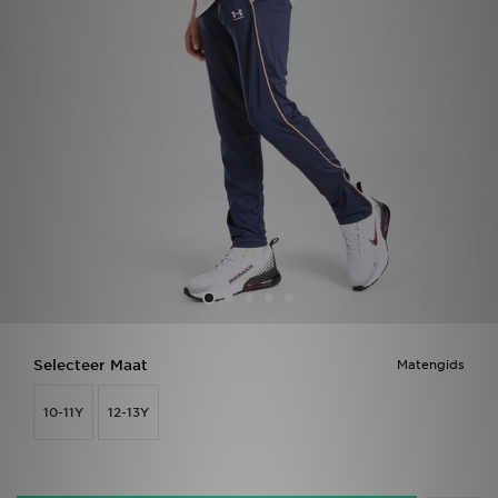
Vind een winkel
Bestelling traceren
Mijn JD
Klantenservice
Download de app
Wie wij zijn
Selecteer Maat
Matengids
10-11Y
12-13Y