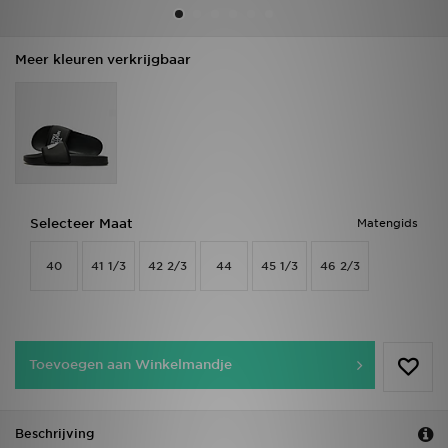
Vind een winkel
Meer kleuren verkrijgbaar
Bestelling traceren
Mijn JD
Klantenservice
Selecteer Maat
Matengids
Download de app
40
41 1/3
42 2/3
44
45 1/3
46 2/3
Wie wij zijn
Toevoegen aan Winkelmandje
Beschrijving