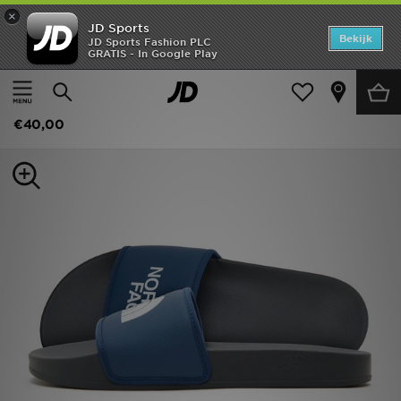
×
JD Sports
Home
Bekijk
JD Sports Fashion PLC
GRATIS - In Google Play
Thuis
Heren
Herenschoenen
Offers
The North Face Basecamp Slippers Heren
New In
€40,00
Heren
Dames
Kids
Collecties
Voetbal
Sports
Merken