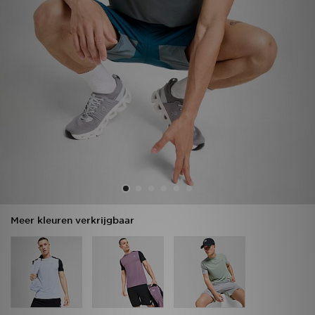
Vind een winkel
Bestelling traceren
Mijn JD
Klantenservice
Download de app
Wie wij zijn
Meer kleuren verkrijgbaar