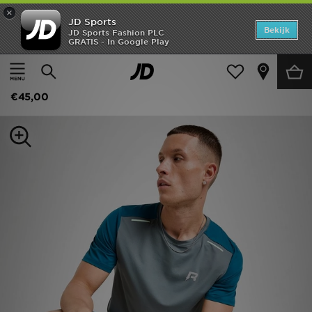
×
JD Sports
Home
Bekijk
JD Sports Fashion PLC
GRATIS - In Google Play
Thuis
Heren
Herenkleding
Sportkleding
Offers
Reprimo Flight T-Shirt
New In
€45,00
Heren
Dames
Kids
Collecties
Voetbal
Sports
Merken